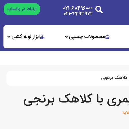
۰۲۱-۶۸۴۹۶۰۰۰
ارتباط در واتساپ
٦٦١٩٣٩٧٢-٠٢١
محصولات چسپی
ابزار لوله کشی
 کلاهک برنجی
مری با کلاهک برنجی
ایه