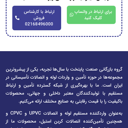
ارتباط در واتساپ
ارتباط با کارشناس
کلیک کنید
فروش
02168496000
دسترسی
دسترسی
انی صنعت پایتخت با سال‌ها تجربه، یکی از پیشروترین
سریع
سریع
در حوزه تأمین و واردات لوله و اتصالات تأسیساتی در
صفحه
درباره
. ما با بهره‌گیری از شبکه گسترده تأمین و ارتباط
ما
لیست
ا تولیدکنندگان معتبر داخلی و جهانی، محصولات
قیمت
تماس
 با قیمت رقابتی به صنایع مختلف ارائه می‌کنیم.
صفحه
با ما
برند
به‌عنوان واردکننده مستقیم لوله و اتصالات UPVC و CPVC و
قوانین
پیمتاش
مین‌کننده اتصالات کربن استیل، محصولات ما از
و
صفحه
مقررات