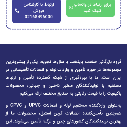
ارتباط در واتساپ
ارتباط با کارشناس
کلیک کنید
فروش
02168496000
دسترسی
دسترسی
انی صنعت پایتخت با سال‌ها تجربه، یکی از پیشروترین
سریع
سریع
در حوزه تأمین و واردات لوله و اتصالات تأسیساتی در
صفحه
درباره
. ما با بهره‌گیری از شبکه گسترده تأمین و ارتباط
ما
لیست
ا تولیدکنندگان معتبر داخلی و جهانی، محصولات
قیمت
تماس
 با قیمت رقابتی به صنایع مختلف ارائه می‌کنیم.
صفحه
با ما
برند
به‌عنوان واردکننده مستقیم لوله و اتصالات UPVC و CPVC و
قوانین
پیمتاش
مین‌کننده اتصالات کربن استیل، محصولات ما از
و
صفحه
مقررات
یدکنندگان کشورهای چین و ترکیه تأمین می‌شوند. این
برند