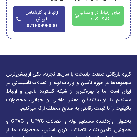
ارتباط در واتساپ
ارتباط با کارشناس
کلیک کنید
فروش
02168496000
دسترسی
دسترسی
انی صنعت پایتخت با سال‌ها تجربه، یکی از پیشروترین
سریع
سریع
در حوزه تأمین و واردات لوله و اتصالات تأسیساتی در
صفحه
درباره
. ما با بهره‌گیری از شبکه گسترده تأمین و ارتباط
ما
لیست
ا تولیدکنندگان معتبر داخلی و جهانی، محصولات
قیمت
تماس
 با قیمت رقابتی به صنایع مختلف ارائه می‌کنیم.
صفحه
با ما
برند
به‌عنوان واردکننده مستقیم لوله و اتصالات UPVC و CPVC و
قوانین
پیمتاش
مین‌کننده اتصالات کربن استیل، محصولات ما از
و
صفحه
مقررات